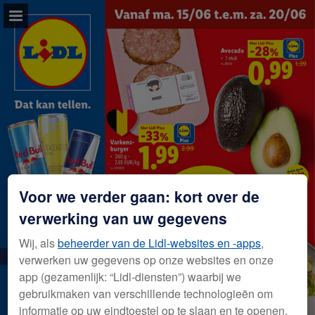
lidl.be
Pagina overzicht
Volledig scherm
Download PDF
Voor we verder gaan: kort over de
verwerking van uw gegevens
Wij, als
beheerder van de Lidl-websites en -apps
,
verwerken uw gegevens op onze websites en onze
app (gezamenlijk: “Lidl-diensten”) waarbij we
gebruikmaken van verschillende technologieën om
informatie op uw eindtoestel op te slaan en te openen.