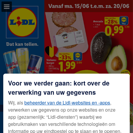
lidl.be
Pagina overzicht
Volledig scherm
Download PDF
Voor we verder gaan: kort over de
verwerking van uw gegevens
Wij, als
beheerder van de Lidl-websites en -apps
,
verwerken uw gegevens op onze websites en onze
app (gezamenlijk: “Lidl-diensten”) waarbij we
gebruikmaken van verschillende technologieën om
informatie op uw eindtoestel op te slaan en te openen.