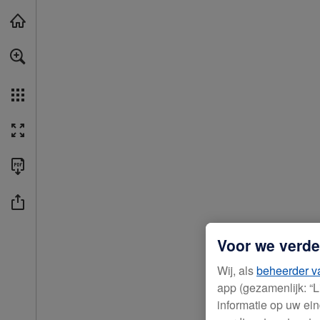
Voor een meer toegankelijke versie van deze inhoud raden wij aan d
Spring naar hoofdinhoud
Voor we verde
Wij, als
beheerder va
app (gezamenlijk: “
informatie op uw ein