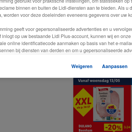
ming gebruikt voor praktische instellingen, om statistieken op t
eclame binnen en buiten de Lidl-diensten aan te bieden. Als u 
a, worden voor deze doeleinden eveneens gegevens over uw k
emming geeft voor gepersonaliseerde advertenties en u vervolge
 inlogt op uw bestaande Lidl Plus-account, kunnen wij en onze 
le online identificatiecode aanmaken op basis van het e-mailad
rkennen bij diensten van derden en om u gepersonaliseerde adve
 kan uw gehashte e-mailadres ook samengevoegd worden met a
ns of identificatiegegevens waarover Criteo SA beschikt en die
Weigeren
Aanpassen
d gaat, kunnen advertenties in het kader van retargeting, d.w.z.
interesse hebt getoond (bijvoorbeeld door het product in de w
 voegen, maar het niet te kopen), ook op verschillende apparate
n weergegeven als er met behulp van uw gehashte e-mailadres
egegevens/identificatiegegevens waarover Criteo SA beschikt, m
dl-diensten aan u kunnen worden toegewezen.
unt u individuele doeleinden toestaan en meer informatie vind
.