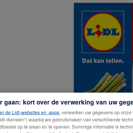
e menuoptie 'Download PDF' te gebruiken.
r gaan: kort over de verwerking van uw geg
n de Lidl-websites en -apps
, verwerken uw gegevens op onze 
Lidl-diensten”) waarbij we gebruikmaken van verschillende tec
dtoestel op te slaan en te openen. Sommige informatie is techni