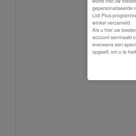
wordt met uw toestem
gepersonaliseerde r
Lidl Plus-programm
winkel verzameld.
Als u hier uw toest
account aanmaakt of
eveneens een specia
opgeeft, om u te he
Voor dit doeleinde
identificatiegegeve
werden.
Als u hiermee akkoor
producten waarin u 
winkelmandje toe te
Lidl-diensten worde
andere identificati
eindapparaten of Li
Onder “Aanpassen” k
gegevensverwerking