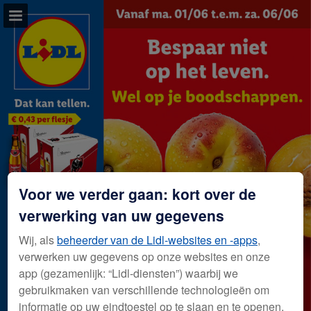
lidl.be
Pagina overzicht
Volledig scherm
Download PDF
Voor we verder gaan: kort over de
verwerking van uw gegevens
Wij, als
beheerder van de Lidl-websites en -apps
,
verwerken uw gegevens op onze websites en onze
app (gezamenlijk: “Lidl-diensten”) waarbij we
gebruikmaken van verschillende technologieën om
informatie op uw eindtoestel op te slaan en te openen.